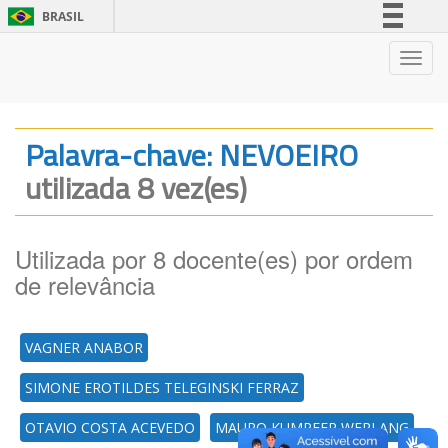
BRASIL
Simplifique!
Nave
Comunica BR
Participe
Acesso à informação
Palavra-chave: NEVOEIRO
Legislação
utilizada 8 vez(es)
Canais
Utilizada por 8 docente(es) por ordem
de relevância
VAGNER ANABOR
SIMONE EROTILDES TELEGINSKI FERRAZ
OTAVIO COSTA ACEVEDO
MAURO KUMPFER WERLANG