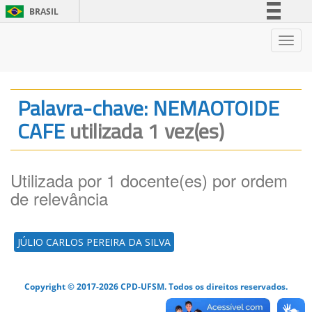
BRASIL
Simplifique!
Nave
Comunica BR
Participe
Acesso à informação
Palavra-chave: NEMAOTOIDE
Legislação
CAFE
utilizada 1 vez(es)
Canais
Utilizada por 1 docente(es) por ordem
de relevância
JÚLIO CARLOS PEREIRA DA SILVA
Copyright © 2017-2026 CPD-UFSM. Todos os direitos reservados.