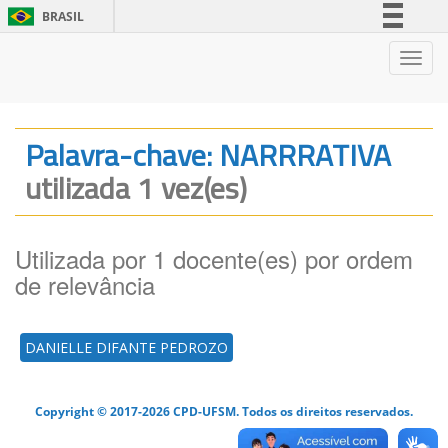
BRASIL
Simplifique!
Nave
Comunica BR
Participe
Acesso à informação
Palavra-chave: NARRRATIVA
Legislação
utilizada 1 vez(es)
Canais
Utilizada por 1 docente(es) por ordem
de relevância
DANIELLE DIFANTE PEDROZO
Copyright © 2017-2026 CPD-UFSM. Todos os direitos reservados.