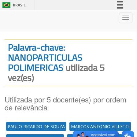
BRASIL
Simplifique!
Nave
Comunica BR
Participe
Acesso à informação
Palavra-chave:
Legislação
NANOPARTICULAS
Canais
POLIMERICAS
utilizada 5
vez(es)
Utilizada por 5 docente(es) por ordem
de relevância
PAULO RICARDO DE SOUZA
MARCOS ANTONIO VILLETTI