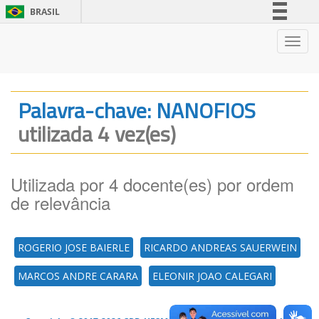
BRASIL
Simplifique!
Nave
Comunica BR
Participe
Acesso à informação
Palavra-chave: NANOFIOS
Legislação
utilizada 4 vez(es)
Canais
Utilizada por 4 docente(es) por ordem
de relevância
ROGERIO JOSE BAIERLE
RICARDO ANDREAS SAUERWEIN
MARCOS ANDRE CARARA
ELEONIR JOAO CALEGARI