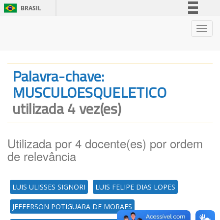
BRASIL
Simplifique!
Nave
Comunica BR
Participe
Acesso à informação
Palavra-chave:
Legislação
MUSCULOESQUELETICO
Canais
utilizada 4 vez(es)
Utilizada por 4 docente(es) por ordem
de relevância
LUIS ULISSES SIGNORI
LUIS FELIPE DIAS LOPES
JEFFERSON POTIGUARA DE MORAES