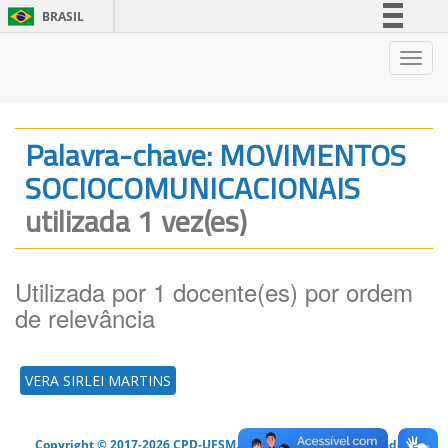
BRASIL
Simplifique!
Nave
Comunica BR
Participe
Acesso à informação
Palavra-chave: MOVIMENTOS
Legislação
SOCIOCOMUNICACIONAIS
Canais
utilizada 1 vez(es)
Utilizada por 1 docente(es) por ordem
de relevância
VERA SIRLEI MARTINS
Copyright © 2017-2026 CPD-UFSM. Todos os direitos reservados.