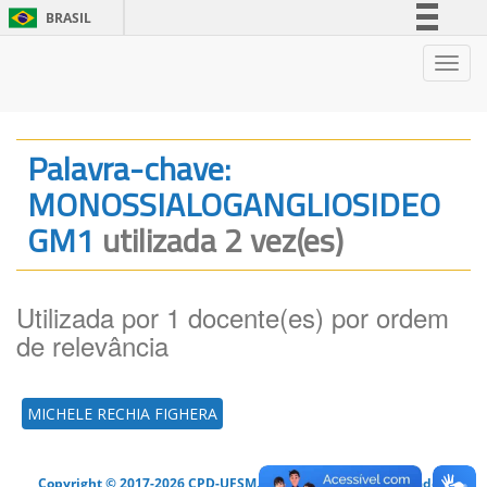
BRASIL
Simplifique!
Nave
Comunica BR
Participe
Acesso à informação
Palavra-chave:
Legislação
MONOSSIALOGANGLIOSIDEO
Canais
GM1
utilizada 2 vez(es)
Utilizada por 1 docente(es) por ordem
de relevância
MICHELE RECHIA FIGHERA
Copyright © 2017-2026 CPD-UFSM. Todos os direitos reservados.