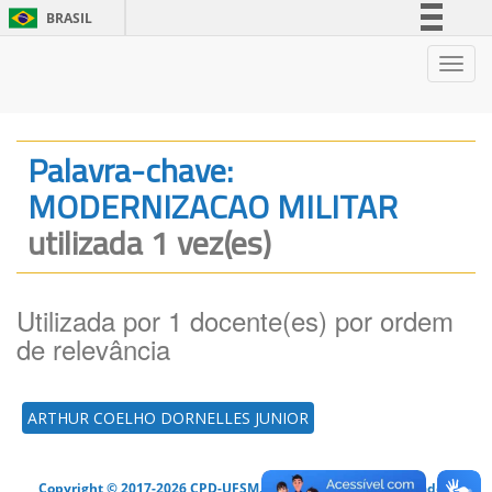
BRASIL
Simplifique!
Nave
Comunica BR
Participe
Acesso à informação
Palavra-chave:
Legislação
MODERNIZACAO MILITAR
Canais
utilizada 1 vez(es)
Utilizada por 1 docente(es) por ordem
de relevância
ARTHUR COELHO DORNELLES JUNIOR
Copyright © 2017-2026 CPD-UFSM. Todos os direitos reservados.