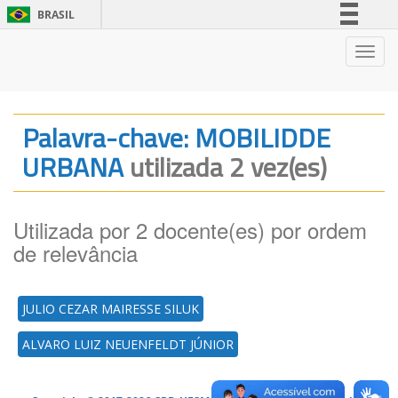
BRASIL
Simplifique!
Nave
Comunica BR
Participe
Acesso à informação
Palavra-chave: MOBILIDDE
Legislação
URBANA
utilizada 2 vez(es)
Canais
Utilizada por 2 docente(es) por ordem
de relevância
JULIO CEZAR MAIRESSE SILUK
ALVARO LUIZ NEUENFELDT JÚNIOR