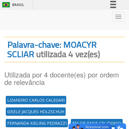
BRASIL
Simplifique!
Nave
Comunica BR
Participe
Acesso à informação
Palavra-chave: MOACYR
Legislação
SCLIAR
utilizada 4 vez(es)
Canais
Utilizada por 4 docente(es) por ordem
de relevância
LIZANDRO CARLOS CALEGARI
GISELE JACQUES HOLZSCHUH
FERNANDA KIELING PEDRAZZI
ENI DE PAIVA CELIDONIO