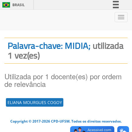
BRASIL
Simplifique!
Nave
Comunica BR
Participe
Acesso à informação
Palavra-chave: MIDIA;
utilizada
Legislação
1 vez(es)
Canais
Utilizada por 1 docente(es) por ordem
de relevância
ELIANA MOURGUES COGOY
Copyright © 2017-2026 CPD-UFSM. Todos os direitos reservados.