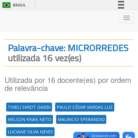
BRASIL
Simplifique!
Nave
Comunica BR
Participe
Acesso à informação
Palavra-chave: MICRORREDES
Legislação
utilizada 16 vez(es)
Canais
Utilizada por 16 docente(es) por ordem
de relevância
THIELI SMIDT GABBI
PAULO CÉSAR VARGAS LUZ
NELSON KNAK NETO
MAURICIO SPERANDIO
LUCIANE SILVA NEVES