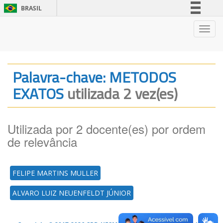
BRASIL
Simplifique!
Nave
Comunica BR
Participe
Acesso à informação
Palavra-chave: METODOS
Legislação
EXATOS
utilizada 2 vez(es)
Canais
Utilizada por 2 docente(es) por ordem
de relevância
FELIPE MARTINS MULLER
ALVARO LUIZ NEUENFELDT JÚNIOR