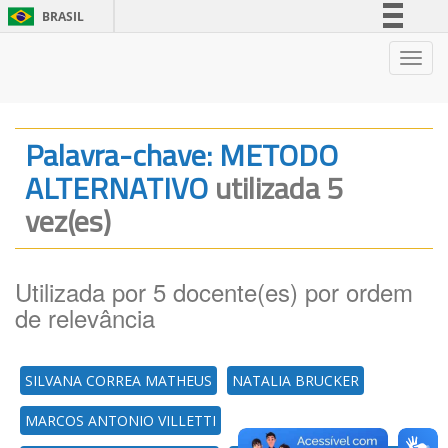
BRASIL
Simplifique!
Nave
Comunica BR
Participe
Acesso à informação
Palavra-chave: METODO
Legislação
ALTERNATIVO
utilizada 5
Canais
vez(es)
Utilizada por 5 docente(es) por ordem
de relevância
SILVANA CORREA MATHEUS
NATALIA BRUCKER
MARCOS ANTONIO VILLETTI