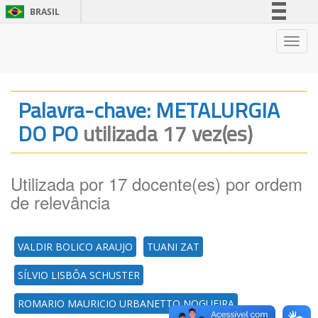
BRASIL
Simplifique!
Nave
Comunica BR
Participe
Acesso à informação
Palavra-chave: METALURGIA
Legislação
DO PO
utilizada 17 vez(es)
Canais
Utilizada por 17 docente(es) por ordem
de relevância
VALDIR BOLICO ARAUJO
TUANI ZAT
SÍLVIO LISBÔA SCHUSTER
ROMARIO MAURICIO URBANETTO NOGUEIRA