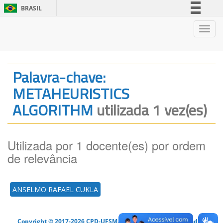
BRASIL
Simplifique!
Nave
Comunica BR
Participe
Acesso à informação
Palavra-chave:
Legislação
METAHEURISTICS
Canais
ALGORITHM
utilizada 1 vez(es)
Utilizada por 1 docente(es) por ordem
de relevância
ANSELMO RAFAEL CUKLA
Copyright © 2017-2026 CPD-UFSM. Todos os direitos reservados.