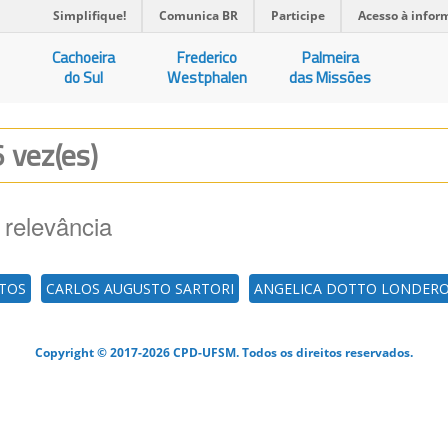
Simplifique!
Comunica BR
Participe
Acesso à infor
Cachoeira
Frederico
Palmeira
do Sul
Westphalen
das Missões
6 vez(es)
 relevância
NTOS
CARLOS AUGUSTO SARTORI
ANGELICA DOTTO LONDER
Copyright © 2017-2026 CPD-UFSM. Todos os direitos reservados.