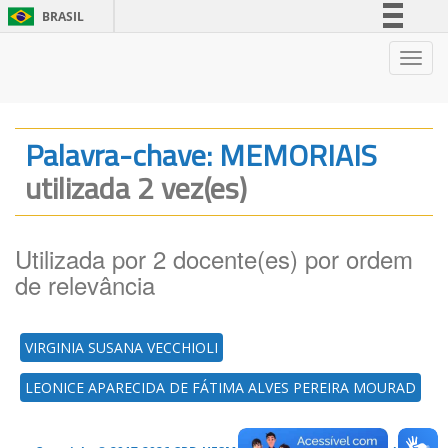
BRASIL
Simplifique!
Nave
Comunica BR
Participe
Acesso à informação
Palavra-chave: MEMORIAIS
Legislação
utilizada 2 vez(es)
Canais
Utilizada por 2 docente(es) por ordem
de relevância
VIRGINIA SUSANA VECCHIOLI
LEONICE APARECIDA DE FÁTIMA ALVES PEREIRA MOURAD