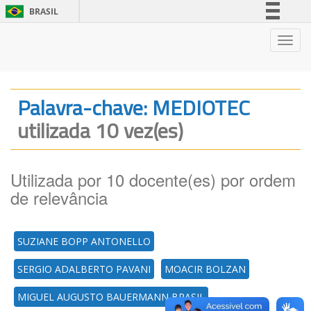
BRASIL
Simplifique!
Nave
Comunica BR
Participe
Acesso à informação
Palavra-chave: MEDIOTEC
Legislação
utilizada 10 vez(es)
Canais
Utilizada por 10 docente(es) por ordem
de relevância
SUZIANE BOPP ANTONELLO
SERGIO ADALBERTO PAVANI
MOACIR BOLZAN
MIGUEL AUGUSTO BAUERMANN BRASIL