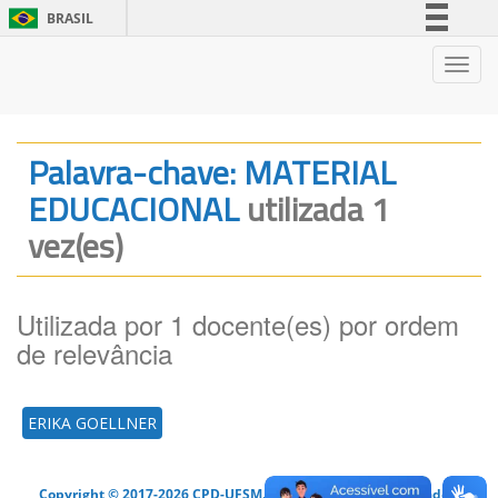
BRASIL
Simplifique!
Nave
Comunica BR
Participe
Acesso à informação
Palavra-chave: MATERIAL
Legislação
EDUCACIONAL
utilizada 1
Canais
vez(es)
Utilizada por 1 docente(es) por ordem
de relevância
ERIKA GOELLNER
Copyright © 2017-2026 CPD-UFSM. Todos os direitos reservados.