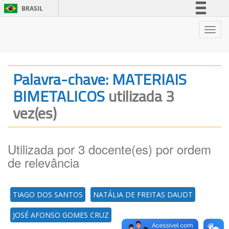
BRASIL
Simplifique!
Nave
Comunica BR
Participe
Acesso à informação
Palavra-chave: MATERIAIS
Legislação
BIMETALICOS
utilizada 3
Canais
vez(es)
Utilizada por 3 docente(es) por ordem
de relevância
TIAGO DOS SANTOS
NATÁLIA DE FREITAS DAUDT
JOSÉ AFONSO GOMES CRUZ