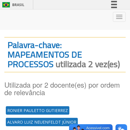
BRASIL
Simplifique!
Nave
Comunica BR
Participe
Acesso à informação
Palavra-chave:
Legislação
MAPEAMENTOS DE
Canais
PROCESSOS
utilizada 2 vez(es)
Utilizada por 2 docente(es) por ordem
de relevância
RONIER PAULETTO GUTIERREZ
ALVARO LUIZ NEUENFELDT JÚNIOR