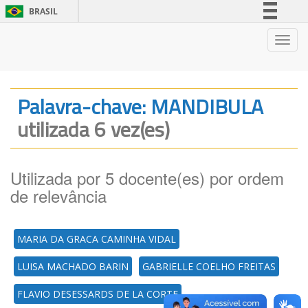
BRASIL
Simplifique!
Nave
Comunica BR
Participe
Acesso à informação
Palavra-chave: MANDIBULA
Legislação
utilizada 6 vez(es)
Canais
Utilizada por 5 docente(es) por ordem
de relevância
MARIA DA GRACA CAMINHA VIDAL
LUISA MACHADO BARIN
GABRIELLE COELHO FREITAS
FLAVIO DESESSARDS DE LA CORTE