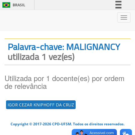
BRASIL
Simplifique!
Nave
Comunica BR
Participe
Acesso à informação
Palavra-chave: MALIGNANCY
Legislação
utilizada 1 vez(es)
Canais
Utilizada por 1 docente(es) por ordem
de relevância
IGOR CEZAR KNIPHOFF DA CRUZ
Copyright © 2017-2026 CPD-UFSM. Todos os direitos reservados.