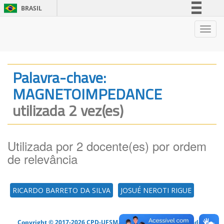
BRASIL
Simplifique!
Nave
Comunica BR
Participe
Acesso à informação
Palavra-chave:
Legislação
MAGNETOIMPEDANCE
Canais
utilizada 2 vez(es)
Utilizada por 2 docente(es) por ordem
de relevância
RICARDO BARRETO DA SILVA
JOSUÉ NEROTI RIGUE
Copyright © 2017-2026 CPD-UFSM. Todos os direitos reservados.