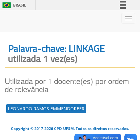
BRASIL
Simplifique!
Nave
Comunica BR
Participe
Acesso à informação
Palavra-chave: LINKAGE
Legislação
utilizada 1 vez(es)
Canais
Utilizada por 1 docente(es) por ordem
de relevância
LEONARDO RAMOS EMMENDORFER
Copyright © 2017-2026 CPD-UFSM. Todos os direitos reservados.