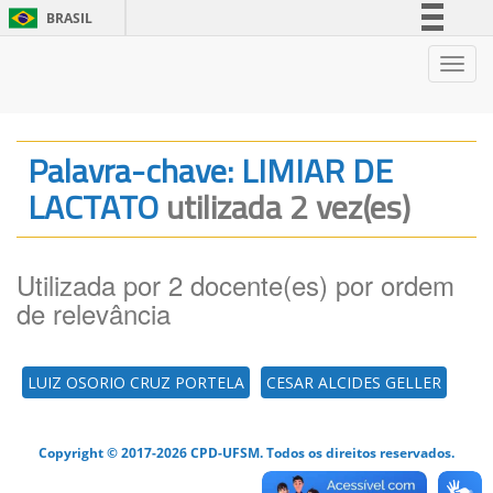
BRASIL
Simplifique!
Nave
Comunica BR
Participe
Acesso à informação
Palavra-chave: LIMIAR DE
Legislação
LACTATO
utilizada 2 vez(es)
Canais
Utilizada por 2 docente(es) por ordem
de relevância
LUIZ OSORIO CRUZ PORTELA
CESAR ALCIDES GELLER
Copyright © 2017-2026 CPD-UFSM. Todos os direitos reservados.