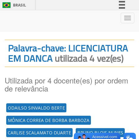
BRASIL
Simplifique!
Nave
Comunica BR
Participe
Acesso à informação
Palavra-chave: LICENCIATURA
Legislação
EM DANCA
utilizada 4 vez(es)
Canais
Utilizada por 4 docente(es) por ordem
de relevância
ODAILSO SINVALDO BERTE
MÔNICA CORREA DE BORBA BARBOZA
CARLISE SCALAMATO DUARTE
BRUNO BLOIS NUNES