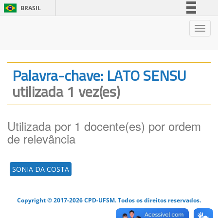
BRASIL
Simplifique!
Nave
Comunica BR
Participe
Acesso à informação
Palavra-chave: LATO SENSU
Legislação
utilizada 1 vez(es)
Canais
Utilizada por 1 docente(es) por ordem
de relevância
SONIA DA COSTA
Copyright © 2017-2026 CPD-UFSM. Todos os direitos reservados.