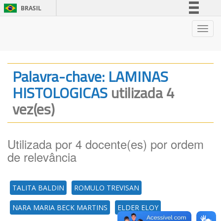
BRASIL
Simplifique!
Nave
Comunica BR
Participe
Acesso à informação
Palavra-chave: LAMINAS
Legislação
HISTOLOGICAS
utilizada 4
Canais
vez(es)
Utilizada por 4 docente(es) por ordem
de relevância
TALITA BALDIN
ROMULO TREVISAN
NARA MARIA BECK MARTINS
ELDER ELOY