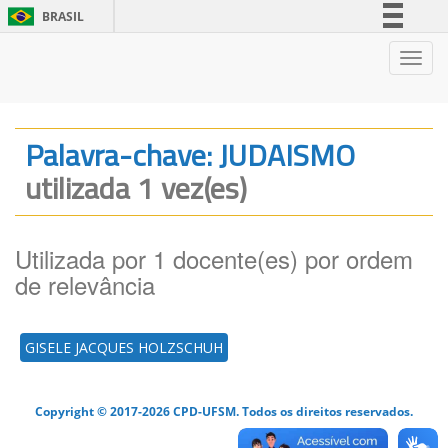
BRASIL
Simplifique!
Nave
Comunica BR
Participe
Acesso à informação
Palavra-chave: JUDAISMO
Legislação
utilizada 1 vez(es)
Canais
Utilizada por 1 docente(es) por ordem
de relevância
GISELE JACQUES HOLZSCHUH
Copyright © 2017-2026 CPD-UFSM. Todos os direitos reservados.