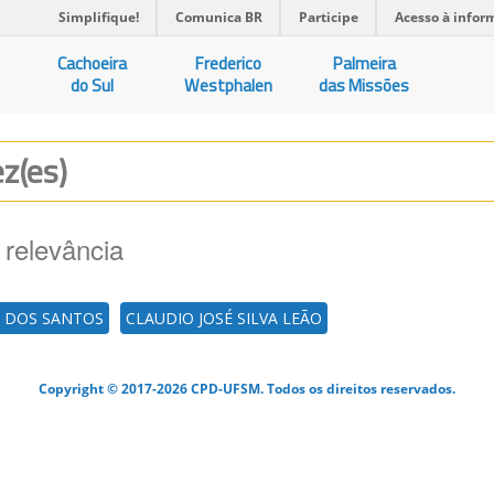
Simplifique!
Comunica BR
Participe
Acesso à infor
Cachoeira
Frederico
Palmeira
do Sul
Westphalen
das Missões
ez(es)
 relevância
A DOS SANTOS
CLAUDIO JOSÉ SILVA LEÃO
Copyright © 2017-2026 CPD-UFSM. Todos os direitos reservados.