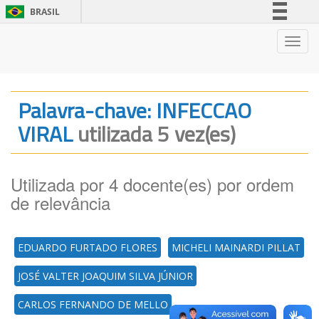
BRASIL
Simplifique!
Nave
Comunica BR
Participe
Acesso à informação
Palavra-chave: INFECCAO
Legislação
VIRAL
utilizada 5 vez(es)
Canais
Utilizada por 4 docente(es) por ordem
de relevância
EDUARDO FURTADO FLORES
MICHELI MAINARDI PILLAT
JOSÉ VALTER JOAQUIM SILVA JÚNIOR
CARLOS FERNANDO DE MELLO