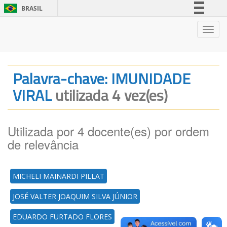
BRASIL
Simplifique!
Nave
Comunica BR
Participe
Acesso à informação
Palavra-chave: IMUNIDADE
Legislação
VIRAL
utilizada 4 vez(es)
Canais
Utilizada por 4 docente(es) por ordem
de relevância
MICHELI MAINARDI PILLAT
JOSÉ VALTER JOAQUIM SILVA JÚNIOR
EDUARDO FURTADO FLORES