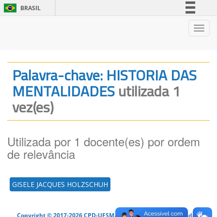
BRASIL
Simplifique!
Nave
Comunica BR
Participe
Acesso à informação
Palavra-chave: HISTORIA DAS
Legislação
MENTALIDADES
utilizada 1
Canais
vez(es)
Utilizada por 1 docente(es) por ordem
de relevância
GISELE JACQUES HOLZSCHUH
Copyright © 2017-2026 CPD-UFSM. Todos os direitos reservados.