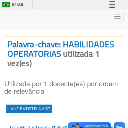
BRASIL
Simplifique!
Nave
Comunica BR
Participe
Acesso à informação
Palavra-chave: HABILIDADES
Legislação
OPERATORIAS
utilizada 1
Canais
vez(es)
Utilizada por 1 docente(es) por ordem
de relevância
LIANE BATISTELA KIST
Copyright © 2017-2026 CPD-UFSM. Todos os direitos reservados.