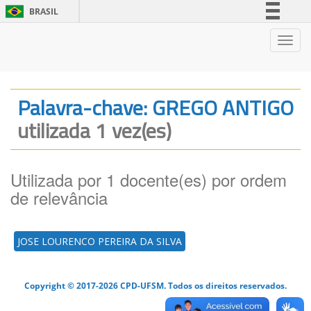
BRASIL
Simplifique!
Nave
Comunica BR
Participe
Acesso à informação
Palavra-chave: GREGO ANTIGO
Legislação
utilizada 1 vez(es)
Canais
Utilizada por 1 docente(es) por ordem
de relevância
JOSE LOURENCO PEREIRA DA SILVA
Copyright © 2017-2026 CPD-UFSM. Todos os direitos reservados.