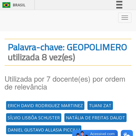
BRASIL
Simplifique!
Nave
Comunica BR
Participe
Acesso à informação
Palavra-chave: GEOPOLIMERO
Legislação
utilizada 8 vez(es)
Canais
Utilizada por 7 docente(es) por ordem
de relevância
ERICH DAVID RODRIGUEZ MARTINEZ
TUANI ZAT
SÍLVIO LISBÔA SCHUSTER
NATÁLIA DE FREITAS DAUDT
DANIEL GUSTAVO ALLASIA PICCILLI