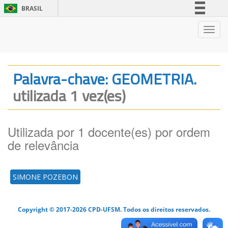
BRASIL
Simplifique!
Nave
Comunica BR
Participe
Acesso à informação
Palavra-chave: GEOMETRIA.
Legislação
utilizada 1 vez(es)
Canais
Utilizada por 1 docente(es) por ordem
de relevância
SIMONE POZEBON
Copyright © 2017-2026 CPD-UFSM. Todos os direitos reservados.