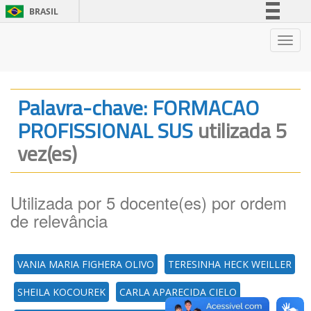
BRASIL
Simplifique!
Nave
Comunica BR
Participe
Acesso à informação
Palavra-chave: FORMACAO
Legislação
PROFISSIONAL SUS
utilizada 5
Canais
vez(es)
Utilizada por 5 docente(es) por ordem
de relevância
VANIA MARIA FIGHERA OLIVO
TERESINHA HECK WEILLER
SHEILA KOCOUREK
CARLA APARECIDA CIELO