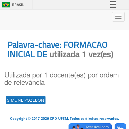
BRASIL
Simplifique!
Nave
Comunica BR
Participe
Acesso à informação
Palavra-chave: FORMACAO
Legislação
INICIAL DE
utilizada 1 vez(es)
Canais
Utilizada por 1 docente(es) por ordem
de relevância
SIMONE POZEBON
Copyright © 2017-2026 CPD-UFSM. Todos os direitos reservados.