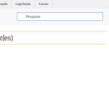
mação
Legislação
Canais
z(es)