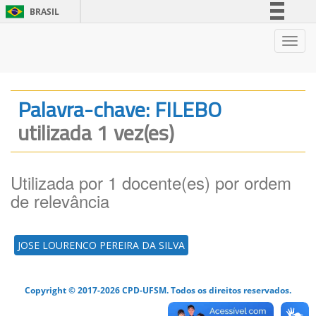
BRASIL
Simplifique!
Nave
Comunica BR
Participe
Acesso à informação
Palavra-chave: FILEBO
Legislação
utilizada 1 vez(es)
Canais
Utilizada por 1 docente(es) por ordem
de relevância
JOSE LOURENCO PEREIRA DA SILVA
Copyright © 2017-2026 CPD-UFSM. Todos os direitos reservados.