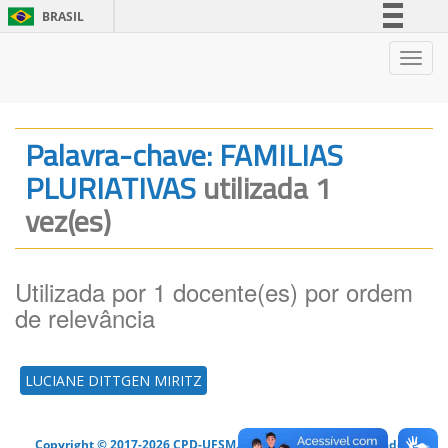
BRASIL
Simplifique!
Nave
Comunica BR
Participe
Acesso à informação
Palavra-chave: FAMILIAS
Legislação
PLURIATIVAS
utilizada 1
Canais
vez(es)
Utilizada por 1 docente(es) por ordem
de relevância
LUCIANE DITTGEN MIRITZ
Copyright © 2017-2026 CPD-UFSM. Todos os direitos reservados.