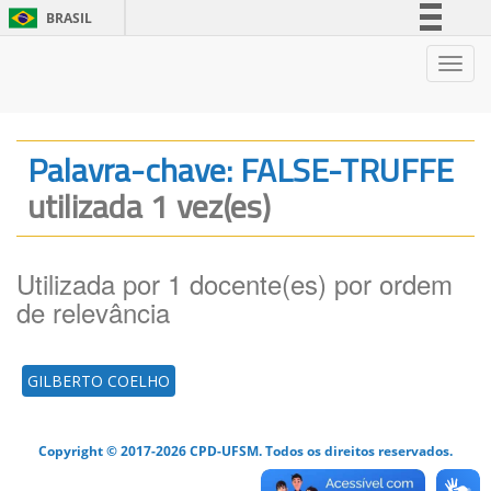
BRASIL
Simplifique!
Nave
Comunica BR
Participe
Acesso à informação
Palavra-chave: FALSE-TRUFFE
Legislação
utilizada 1 vez(es)
Canais
Utilizada por 1 docente(es) por ordem
de relevância
GILBERTO COELHO
Copyright © 2017-2026 CPD-UFSM. Todos os direitos reservados.