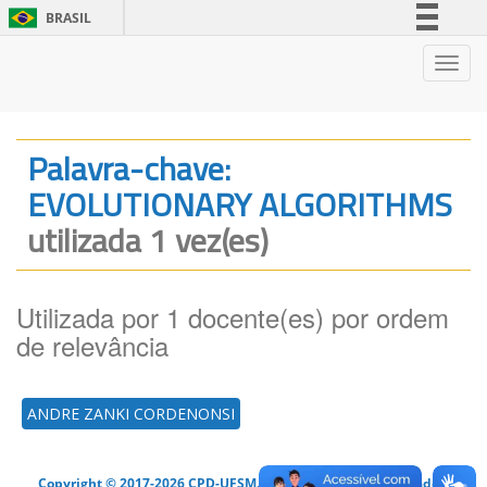
BRASIL
Simplifique!
Nave
Comunica BR
Participe
Acesso à informação
Palavra-chave:
Legislação
EVOLUTIONARY ALGORITHMS
Canais
utilizada 1 vez(es)
Utilizada por 1 docente(es) por ordem
de relevância
ANDRE ZANKI CORDENONSI
Copyright © 2017-2026 CPD-UFSM. Todos os direitos reservados.