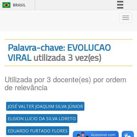
BRASIL
Simplifique!
Nave
Comunica BR
Participe
Acesso à informação
Palavra-chave: EVOLUCAO
Legislação
VIRAL
utilizada 3 vez(es)
Canais
Utilizada por 3 docente(es) por ordem
de relevância
JOSÉ VALTER JOAQUIM SILVA JÚNIOR
ELGION LUCIO DA SILVA LORETO
EDUARDO FURTADO FLORES