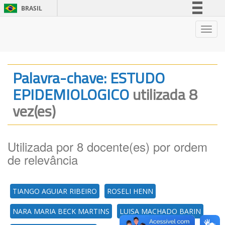
BRASIL
Simplifique!
Nave
Comunica BR
Participe
Acesso à informação
Palavra-chave: ESTUDO
Legislação
EPIDEMIOLOGICO
utilizada 8
Canais
vez(es)
Utilizada por 8 docente(es) por ordem
de relevância
TIANGO AGUIAR RIBEIRO
ROSELI HENN
NARA MARIA BECK MARTINS
LUISA MACHADO BARIN