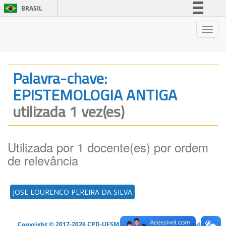
BRASIL
Simplifique!
Nave
Comunica BR
Participe
Acesso à informação
Palavra-chave:
Legislação
EPISTEMOLOGIA ANTIGA
Canais
utilizada 1 vez(es)
Utilizada por 1 docente(es) por ordem
de relevância
JOSE LOURENCO PEREIRA DA SILVA
Copyright © 2017-2026 CPD-UFSM. Todos os direitos reservados.